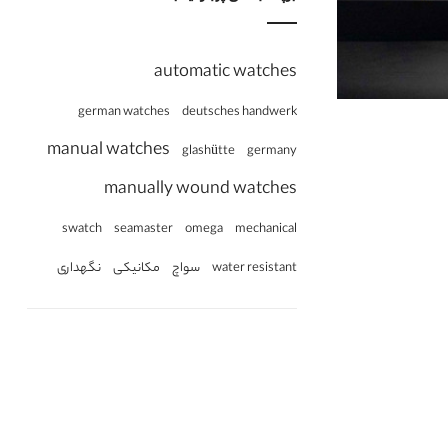
automatic watches
german watches
deutsches handwerk
manual watches
glashütte
germany
manually wound watches
omega
swatch
seamaster
mechanical
water resistant
سواچ
مکانیکی
نگهداری