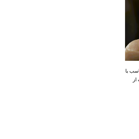
اسب با
از