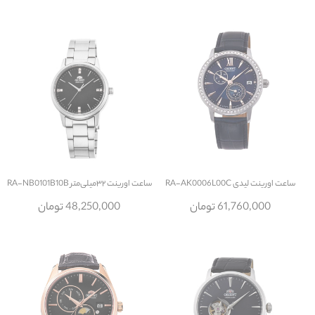
ساعت
اورینت لیدی RA-AK0006L00C
ساعت
اورینت ۳۲میلی‌متر RA-NB0101B10B
61,760,000 تومان
48,250,000 تومان