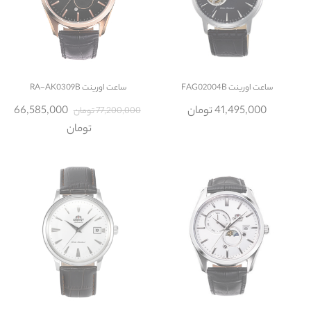
ساعت
اورینت FAG02004B
ساعت
اورینت RA-AK0309B
41,495,000 تومان
66,585,000
77,200,000 تومان
تومان