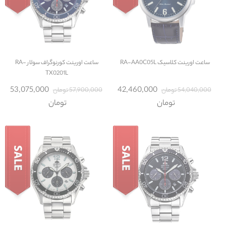
ساعت
اورینت کلاسیک RA-AA0C05L
ساعت
اورینت کورنوگراف سولار RA-
TX0201L
53,075,000
42,460,000
54,040,000 تومان
57,900,000 تومان
تومان
تومان