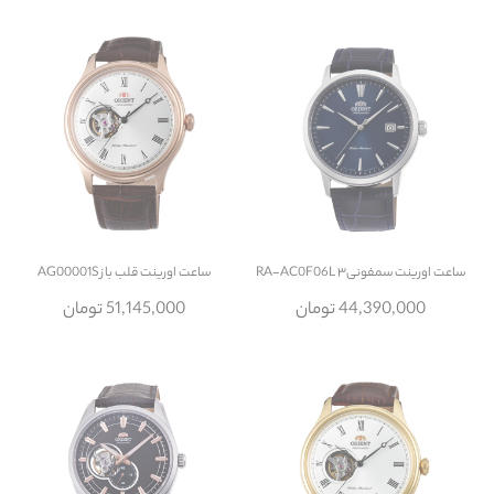
ساعت
اورینت سمفونی۳ RA-AC0F06L
ساعت
اورینت قلب باز AG00001S
44,390,000 تومان
51,145,000 تومان