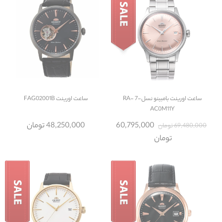
ساعت
اورینت بامبینو نسل-7 RA-
ساعت
اورینت FAG02001B
AC0M11Y
60,795,000
48,250,000 تومان
69,480,000 تومان
تومان