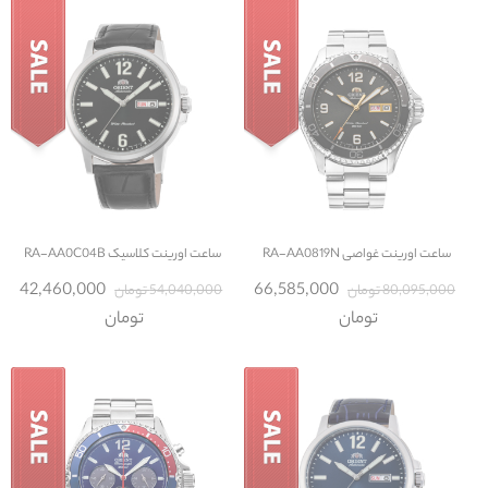
ساعت
اورینت غواصی RA-AA0819N
ساعت
اورینت کلاسیک RA-AA0C04B
42,460,000
66,585,000
80,095,000 تومان
54,040,000 تومان
تومان
تومان