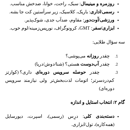
روزمره و مینیمال
: سبک، راحت، خوانا، ضدخش مناسب.
رسمی/اداری
: باریک، کلاسیک، زیر سرآستین کت جا بشه.
ورزشی/آوت‌دور
: مقاوم، ضدآب جدی، شوک‌پذیر.
ابزاری/سفر
: GMT، کرونوگراف، نورپس‌زمینه/لوم خوب.
سه سؤال طلایی:
چقدر
روزانه
می‌پوشی؟
چقدر
آب‌دوست
هستی؟ (شنا/دوش/دریا)
چقدر
حوصله سرویس دوره‌ای
داری؟ (کوارتز
کم‌دردسرتر؛ اتومات لذت‌بخش‌تر ولی نیازمند سرویس
دوره‌ای)
گام
۲:
انتخاب استایل و اندازه
دسته‌بندی‌ کلی
: درِس (رسمی)، اسپرت، دیورسا‌یل
(همه‌کاره)، تول/ابزاری.