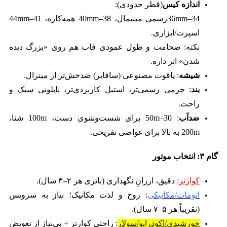
اندازه کیس
(قطر حدودی):
34–36mmرسمی مینیمال، 38–40mm همه‌کاره، 41–44mm
اسپرت/ابزاری.
نکته: ضخامت و طول عمودی‌ قاب هم روی «بزرگ دیده
شدن» اثر داره.
شیشه
: یاقوت مصنوعی (سافایر) ضدخش‌تر از مینرال.
بند
: چرمی رسمی‌تر، استیل کاربردی‌تر، نایلونی سبک و
راحت.
ضدآب
: 30–50m برای شست‌وشوی دست، 100m شنا،
200m به بالا برای غواصی تفریحی.
گام
۳:
انتخاب موتور
کوارتز
: دقیق، ارزانِ نگهداری (باتری هر ۲–۳ سال).
اتومات/مکانیکی
: روح و لذت مکانیک؛ نیاز به سرویس
(تقریباً هر ۵–۷ سال).
خورشیدی/اکو‌درایو/سولار
: راحتی کوارتز + بی‌نیاز از تعویض