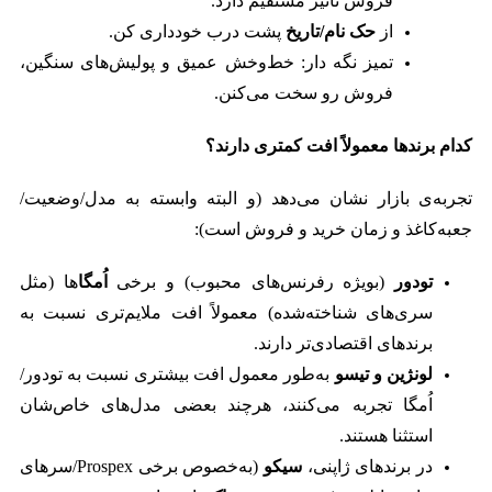
فروش تأثیر مستقیم دارد.
از
حک نام/تاریخ
پشت درب خودداری کن.
تمیز نگه دار: خط‌وخش عمیق و پولیش‌های سنگین،
فروش رو سخت می‌کنن.
کدام برندها معمولاً افت کمتری دارند؟
تجربه‌ی بازار نشان می‌دهد (و البته وابسته به مدل/وضعیت/
جعبه‌کاغذ و زمان خرید و فروش است):
تودور
(بویژه رفرنس‌های محبوب) و برخی
اُمگا
‌ها (مثل
سری‌های شناخته‌شده) معمولاً افت ملایم‌تری نسبت به
برندهای اقتصادی‌تر دارند.
لونژین و تیسو
به‌طور معمول افت بیشتری نسبت به تودور/
اُمگا تجربه می‌کنند، هرچند بعضی مدل‌های خاص‌شان
استثنا هستند.
در برندهای ژاپنی،
سیکو
(به‌خصوص برخی Prospex/سرهای