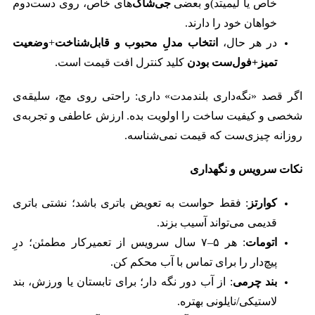
خاص یا لیمیتد)و بعضی
جی‌شاک
‌های خاص، روی دست‌دوم
خواهان خود را دارند.
در هر حال،
انتخاب مدلِ محبوب و قابل‌شناخت
+
وضعیت
تمیز+
فول‌ست بودن
کلید کنترل افت قیمت است.
اگر قصد «نگه‌داری بلندمدت» داری: راحتی روی مچ، سلیقه‌ی
شخصی و کیفیت ساخت را اولویت بده. ارزش عاطفی و تجربه‌ی
روزانه چیزی‌ست که قیمت نمی‌شناسه.
نکات سرویس و نگهداری
کوارتز
: فقط حواست به تعویض باتری باشد؛ نشتی باتری
قدیمی می‌تواند آسیب بزند.
اتومات
: هر ۵–۷ سال سرویس از تعمیرکار مطمئن؛ درِ
پیچ‌دار را برای تماس با آب محکم کن.
بند چرمی
: از آب دور نگه دار؛ برای تابستان یا ورزش، بند
لاستیکی/نایلونی بهتره.