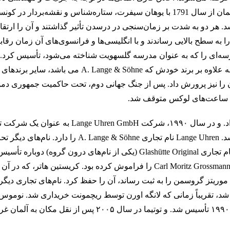
ساخت ساعت مناسب است. ریشه‌های تاریخی ساعت سازی در آلمان از سال 1791 با یوهان سیفرت، ستاره‌شناس و ن
هر دو به شدت بر زمان‌سنجی در درسدن تأثیر گذاشتند و آن را ارتقا
ه سطح بالایی رساندند و با انگلیسی‌ها و فرانسوی‌های آن زمان رقابت
دین سال فردیناند آلدوفه لانگه بود که در سال ۱۸۴۵ مدرسه‌ای را که به عنوان مدرسه گلسهویت شناخته می‌شود، تأس
بازیگران اصلی در عرصه ساعت‌سازی جهانی تبدیل شد. این مدرسه علاوه بر برند خودش که öhne
را نیز پرورش داد. پس از جنگ جهانی دوم، تحت حاکمیت جمهوری دموک
به ساعت‌های لوکس متوقف شد.
سقوط دیوار برلین در آن سال، کلید تغییراتی بود که در پی آن رخ داد. و در سال ۱۹۹۰، شرک
در نهایت توسط صنعتگر آلمانی، هاینز فایفر، خریداری شد و تحت نام تجاری Glashütte Original (یکی از نام‌های
نام‌های GUB را در گروه ثبت کرده بود، اما شاید به دلیل عجله نام Carl Moritz Grossmann را فراموش کرده بود. کریس
ار می‌کرد، به سرعت این نام را ثبت کرد و تا سال ۲۰۰۸ که موریتز گروسمن را به ثبت رساند، آن را حفظ کرد. نام‌های ت
ال ۲۰۰۰ به گروه سواچ فروخته شد، تقریباً زمانی که لانگه اورن توسط ریچمونت خریداری شد. ن
گلاسهوت است، یک برند جدید بود که توسط رولند شورتنر در سال ۱۹۹۰ تأسیس شد. و توتیما در 