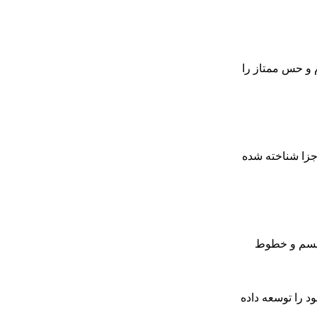
م و حس ممتاز را
جزا شناخته شده
یسم و ​​خطوط
مانی، مانند A. Lange & Söhne و NOMOS Glashütte، موتورهای خود را توسعه داده