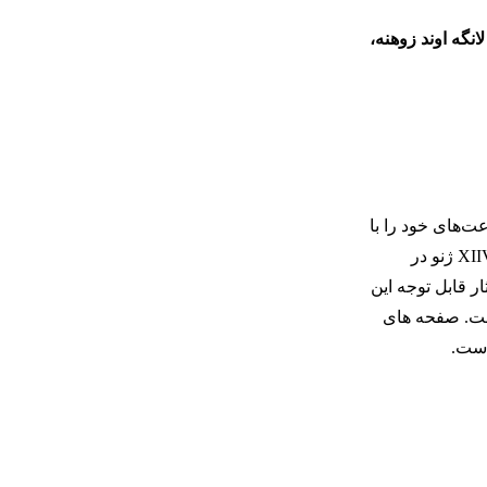
لانگه اوند زوهنه،
ت‌های خود را با
دست می‌سازد. ایشان در حال حاضر بازنشسته هستند و سفارشی نمی‌پذیرد. یکی از این ساعت‌ها، نسخه باز شماره ۱، در حراج فیلیپس XIIV ژنو در
ت با قیمت ۲۲۵۰۰۰ فرانک سوئیس فروخته شد. مدل Open Version NO.2 یکی از آثار قابل توجه این
ست. صفحه های