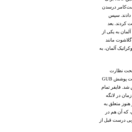
قشه‌بردار در کونست‌کامر درسدن
 دادند. سپس
 کردند. بعد
یس کرد. آلمان به یکی از
A. Lange & S می باشد، سایر برندهای گلاشوت مانند
راتیک آلمان، به
ت Lange Uhren GmbH به عنوان یک شرکت تحت نظارت
گونتر بلوملین به عنوان مدیر عامل مشترک با والتر لانگه تأسیس شد. Lange Uhren نام تجاری A. Lange & Söhne را دارد. نام‌های دیگر تحت پوشش GUB
 درون گروه) دوباره تأسیس شد. فایفر تمام
تین هاتر، که در آن زمان در لانگه
جاری دیگر هنوز متعلق به
وموس، که آن هم در
سال ۲۰۰۵ پس از نقل مکان به آلمان غربی درست قبل از