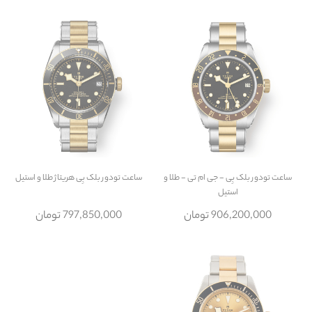
ساعت
تودور بلک بِی - جی ام تی - طلا و
ساعت
تودور بلک بِی هریتاژ طلا و استیل
استیل
906,200,000 تومان
797,850,000 تومان