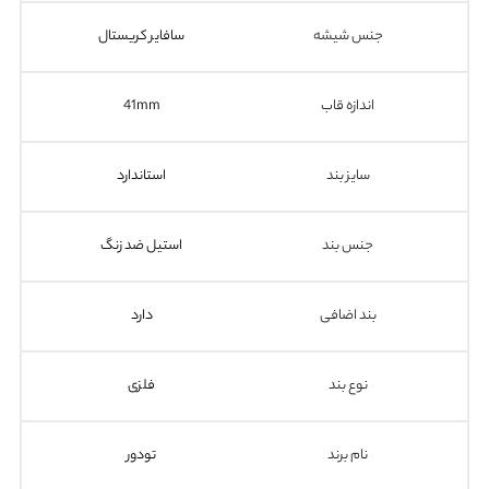
جنس شیشه
سافایر کریستال
اندازه قاب
41mm
سایز بند
استاندارد
جنس بند
استیل ضد زنگ
بند اضافی
دارد
نوع بند
فلزی
نام برند
تودور