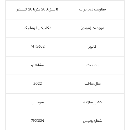
مقاومت در برابر آب
تا عمق 200 متر یا 20 اتمسفر
موومنت (موتور)
مکانیکی اتوماتیک
کالیبر
MT5602
وضعیت
مشابه نو
سال ساخت
2022
کشور سازنده
سوییس
شماره رفرنس
79230N