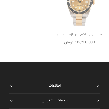
ساعت
تودور بلک بِی هریتاژ طلا و استیل
906,200,000 تومان
اطلاعات
خدمات مشتریان