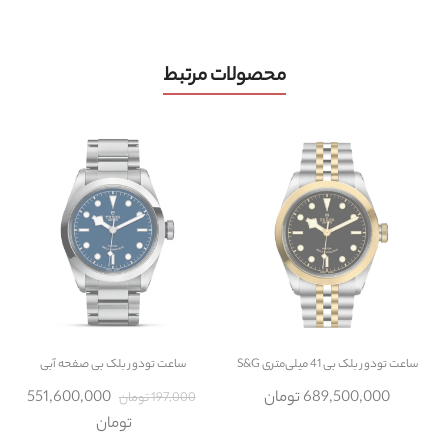
محصولات مرتبط
ساعت
تودور بلک بی 41 میلی‌متری S&G
ساعت
تودور بلک بی صفحه آبی
689,500,000 تومان
551,600,000
197,000 تومان
تومان