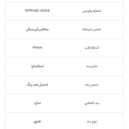
شماره رفرنس
M79540-0004
جنس شیشه
سافایر کریستال
اندازه قاب
41mm
سایز بند
استاندارد
جنس بند
استیل ضد زنگ
بند اضافی
ندارد
نوع بند
فلزی