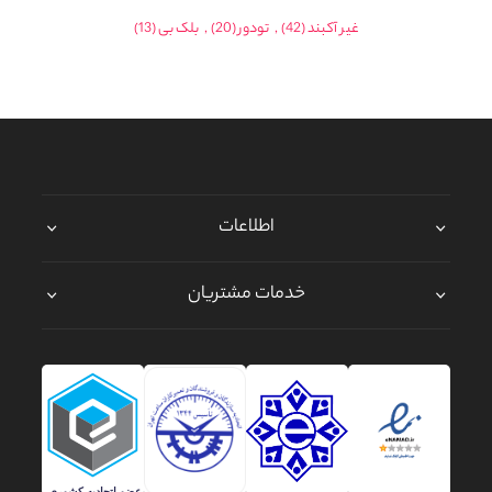
غیر آکبند
(42)
,
تودور
(20)
,
بلک بی
(13)
اطلاعات
خدمات مشتریان