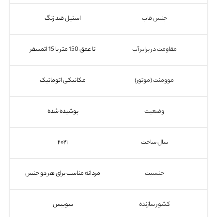
جنس قاب
استیل ضد زنگ
مقاومت در برابر آب
تا عمق 150 متر یا 15 اتمسفر
موومنت (موتور)
مکانیکی اتوماتیک
وضعیت
پوشیده شده
سال ساخت
۲۰۲۱
جنسیت
مردانه مناسب برای هر دو جنس
کشور سازنده
سوییس