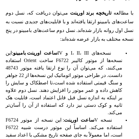
با مطالعه
تاریخچه برند اورینت
می‌توان دریافت که، نسل دوم
ساعت‌های بامبینو ارتقا یافته‌اند و با قابلیت‌های جدیدی نسبت به
نسل اول روانه بازار شده‌اند.
نسل دوم ساعت‌های بامبینو در پنج
نسخه مختلف به بازار عرضه شده‌اند:
نسخه‌های I، II، III و IV
ساعت
اورینت بامبینو
:این
نسخه‌ها از موتور کالیبر F6722 ساخت Orient استفاده
می‌کنند، که می‌توان آن را نوع ارتقا یافته‌ موتور 48743
دانست. در طراحی موتور اتوماتیک این نسخه‌ها از 22 جواهر
و سنگ قیمتی استفاده شده است،تا اصطکاک و سایش را
کاهش داده و عمر موتور را افزایش دهند. نسل دوم علاوه
بر اینکه به اندازه نسل قبل قابل اعتماد است، قابلیت هک
ثانیه و کوک دستی نیز دارد که استفاده از آن را آسان‌تر
می‌کند.
نسخه V
ساعت اورینت
: این نسخه از موتور F6724
استفاده می‌کند. اساساً این موتور درست شبیه F6722
است، اما معمولاً به جای صفحه تاریخ مشکی با اعداد سفید