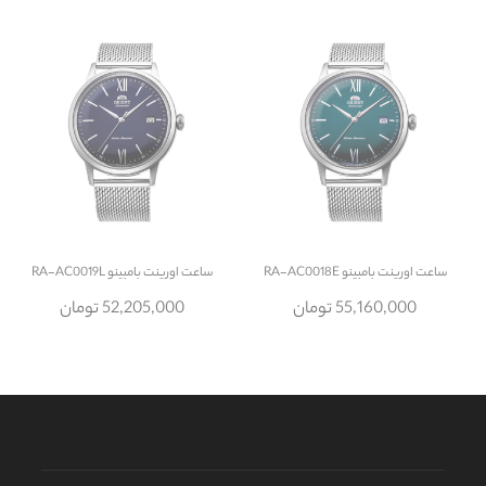
ساعت
اورینت بامبینو RA-AC0018E
ساعت
اورینت بامبینو RA-AC0019L
55,160,000 تومان
52,205,000 تومان