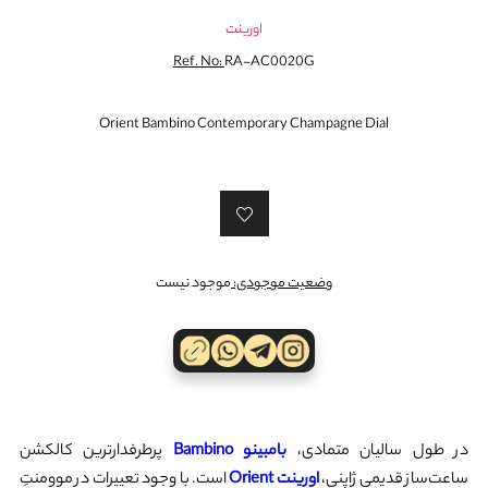
اورینت
Ref. No:
RA-AC0020G
Orient Bambino Contemporary Champagne Dial
وضعیت موجودی:
موجود نیست
در طول سالیان متمادی،
بامبینو Bambino
پرطرفدارترین کالکشن
ساعت‌سازِ قدیمیِ ژاپنی،
اورینت Orient
است. با وجود تعییرات در موومنتِ