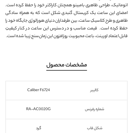
اتوماتیک، طراحی ظاهری بامبینو همچنان کاراکتر خود را حفظ کرده است.
امضای این ساعت یک کریستال گنبدی شکل است که به همراه سادگی
ظاهری و طرح کلاسیکِ ساعت، بین طرفداران دنیای هورالوژی جایگاه خود را
حفظ کرده است. قیمت مناسب و در دسترس این ساعت در کنار کیفیتِ
قابل اعتماد اورینت، باعث محبوبیت روزافزون این زمان‌سنج زیبا شده است.
مشخصات محصول
کالیبر
Caliber F6724
شماره رفرنس
RA-AC0020G
شکل قاب
گرد