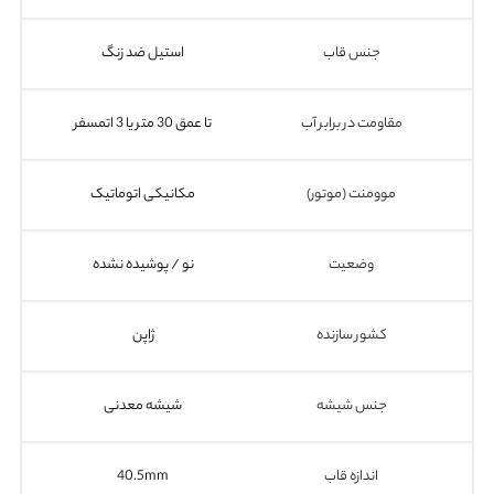
جنس قاب
استیل ضد زنگ
مقاومت در برابر آب
تا عمق 30 متر یا 3 اتمسفر
موومنت (موتور)
مکانیکی اتوماتیک
وضعیت
نو / پوشیده نشده
کشور سازنده
ژاپن
جنس شیشه
شیشه معدنی
اندازه قاب
40.5mm