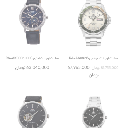
ساعت
اورینت غواصی RA-AA0821S
ساعت
اورینت لیدی RA-AK0006L00C
67,965,000
63,040,000 تومان
81,755,000 تومان
تومان