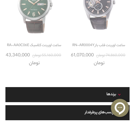
ساعت
اورینت قلب باز RN-AR0004Y
ساعت
اورینت کلاسیک RA-AA0C06E
43,340,000
61,070,000
74,860,000 تومان
55,160,000 تومان
تومان
تومان
برند‌ها
برچسب‌های پرطرفدار