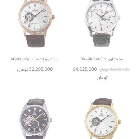
ساعت
اورینت RA-AK0310S
ساعت
اورینت قلب باز AG00001S
64,025,000
52,205,000 تومان
78,800,000 تومان
تومان