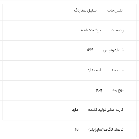
جنس قاب
استیل ضد زنگ
وضعیت
پوشیده شده
شماره رفرنس
495
سایز بند
استاندارد
نوع بند
چرم
کارت اصلی تولید کننده
دارد
فاصله لاگ‌ها(سایز بند)
18