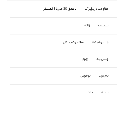
مقاومت در برابر آب
تا عمق 30 متر یا 3 اتمسفر
جنسیت
زنانه
جنس شیشه
سافایر کریستال
جنس بند
چرم
نام برند
نوموس
جعبه
دارد