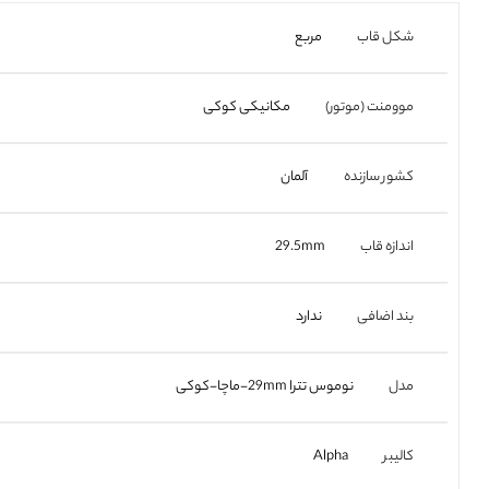
شکل قاب
مربع
موومنت (موتور)
مکانیکی کوکی
کشور سازنده
آلمان
اندازه قاب
29.5mm
بند اضافی
ندارد
مدل
نوموس تترا 29mm-ماچا-کوکی
کالیبر
Alpha