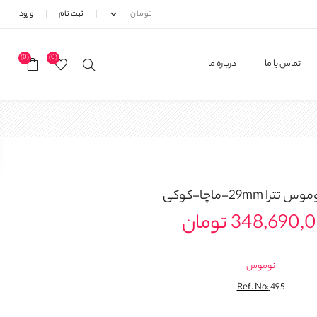
ثبت نام
ورود
(0)
(0)
تماس با ما
درباره ما
س تترا 29mm-ماچا-کوکی
348,690 تومان
نوموس
Ref. No:
495