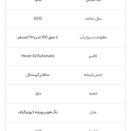
بند اضافی
ندارد
سال ساخت
2022
مقاومت در برابر آب
تا عمق 100 متر یا 10 اتمسفر
کالیبر
Heuer 02 Automatic
جنس شیشه
سافایر کریستال
جعبه
دارد
مدل
تگ هویر پورشه کرونوگراف