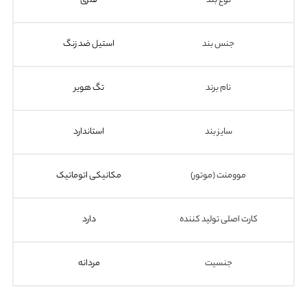
نوع بند
فلزی
جنس بند
استیل ضد زنگ
نام برند
تگ هویر
سایز بند
استاندارد
موومنت (موتور)
مکانیکی اتوماتیک
کارت اصلی تولید کننده
دارد
جنسیت
مردانه