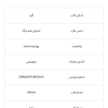
شکل قاب
گرد
جنس قاب
استیل ضد زنگ
وضعیت
پوشیده شده
کشور سازنده
سوییس
شماره رفرنس
CBN2A1F.BA0643
اندازه قاب
44mm