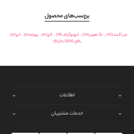
برچسب‌های محصول
غیر آکبند
(42)
,
تگ هویر
(24)
,
کرونوگراف
(18)
,
کاررا
(6)
,
پورشه
(6)
,
کررا
(6)
,
بالای 2000 دلار
(8)
اطلاعات
خدمات مشتریان