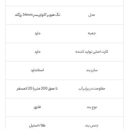
مدل
تگ هویر آکواریسر 34mm رزگلد
جعبه
دارد
کارت اصلی تولید کننده
دارد
سایز بند
استاندارد
مقاومت در برابر آب
تا عمق 200 متر یا 20 اتمسفر
نوع بند
فلزی
جنس بند
طلا/استیل