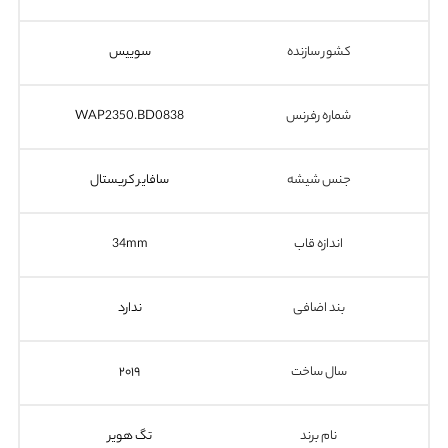
کشور سازنده
سوییس
شماره رفرنس
WAP2350.BD0838
جنس شیشه
سافایر کریستال
اندازه قاب
34mm
بند اضافی
ندارد
سال ساخت
۲۰۱۹
نام برند
تگ هویر