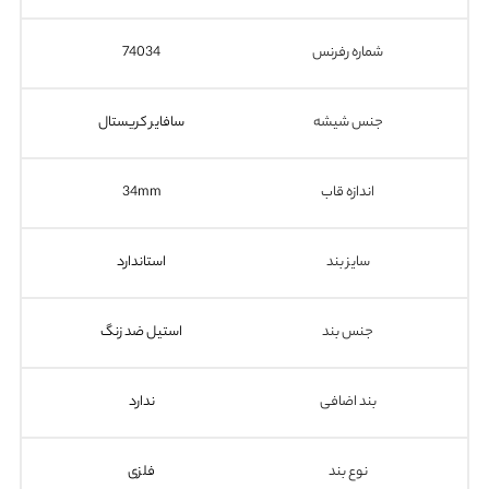
شماره رفرنس
74034
جنس شیشه
سافایر کریستال
اندازه قاب
34mm
سایز بند
استاندارد
جنس بند
استیل ضد زنگ
بند اضافی
ندارد
نوع بند
فلزی