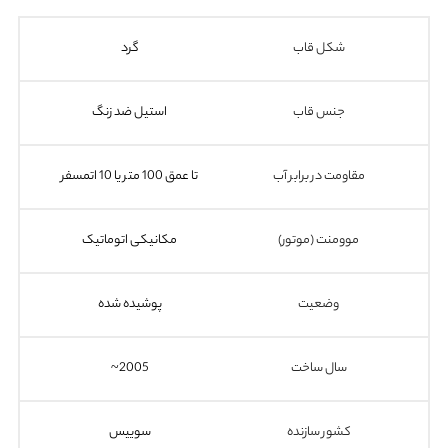
شکل قاب
گرد
جنس قاب
استیل ضد زنگ
مقاومت در برابر آب
تا عمق 100 متر یا 10 اتمسفر
موومنت (موتور)
مکانیکی اتوماتیک
وضعیت
پوشیده شده
سال ساخت
2005~
کشور سازنده
سوییس