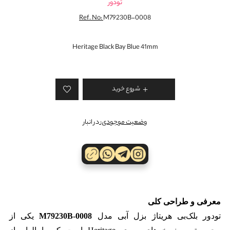
تودور
Ref. No:
M79230B-0008
Heritage Black Bay Blue 41mm
شروع خرید
وضعیت موجودی:
در انبار
معرفی و طراحی کلی
تودور بلک‌بی هریتاژ بزل آبی مدل
M79230B-0008
یکی از