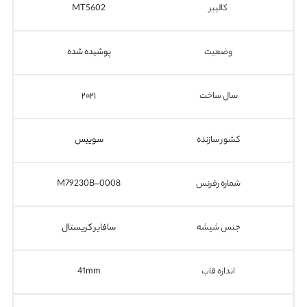
کالیبر
MT5602
وضعیت
پوشیده شده
سال ساخت
۲۰۲۱
کشور سازنده
سوییس
شماره رفرنس
M79230B-0008
جنس شیشه
سافایر کریستال
اندازه قاب
41mm