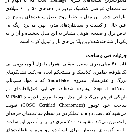
محبوب‌ترین نسخه‌های سری Heritage است که با الهام از
ساعت‌های غواصی کلاسیک تودور در دهه‌های ۵۰ و ۶۰ میلادی
طراحی شده. این مدل با حفظ روح اصیل ساعت‌های وینتیج، در
عین حال از کیفیت و استانداردهای مدرن بهره می‌برد. رنگ آبی
خاص بزل و صفحه، هویتی متمایز به این مدل بخشیده و آن را به
یکی از شناخته‌شده‌ترین بلک‌بی‌های بازار تبدیل کرده است.
جزئیات فنی و ساخت
قاب ۴۱ میلی‌متری استیل صیقلی، همراه با بزل آلومینیومی آبی
یک‌طرفه، ظاهری کلاسیک و مستحکم ایجاد می‌کند. نشانگرهای
بزرگ و عقربه‌های معروف
Snowflake
که با مواد شب‌تاب
Super-LumiNova پوشیده شده‌اند، خوانایی فوق‌العاده‌ای در
تاریکی فراهم می‌کنند. این مدل توسط موتور قدرتمند
MT5602
ساخت خود تودور (COSC Certified Chronometer) تقویت
می‌شود که دقت، دوام و عملکردی در سطح ساعت‌های حرفه‌ای
را تضمین می‌کند. مقاومت ۲۰۰ متری در برابر آب نیز این ساعت
را به گزینه‌ای مطمئن برای استفاده روزمره و فعالیت‌های