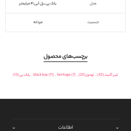
مدل
بلک بِی بزل آبی ۴۱ میلیمتر
جنسیت
مردانه
برچسب‌های محصول
غیر آکبند
(42)
,
تودور
(20)
,
(7)
heritage
,
(11)
black bay
,
بلک بی
(13)
اطلاعات