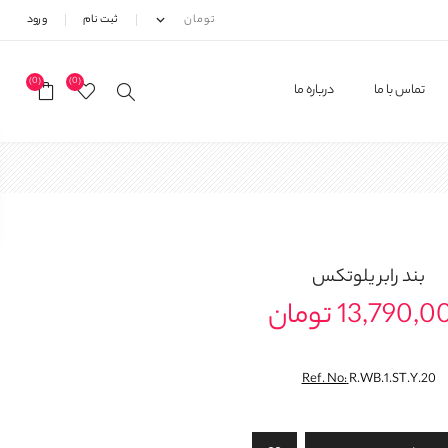
ثبت نام
ورود
(0)
(0)
تماس با ما
درباره ما
بند رابر یلوتکس
13,790, تومان
Ref. No:
R.WB.1.ST.Y.20