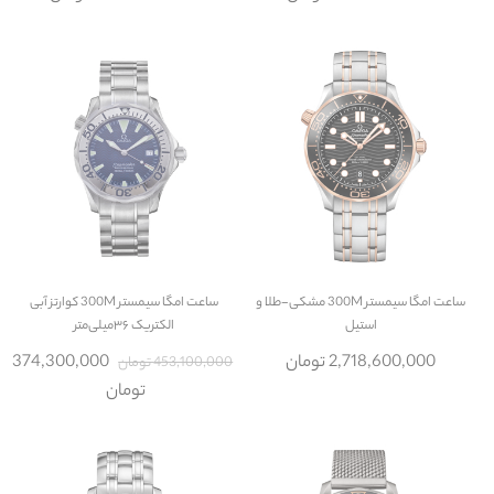
ساعت
امگا سیمستر 300M مشکی-طلا و
ساعت
امگا سیمستر 300M کوارتز آبی
استیل
الکتریک ۳۶میلی‌متر
2,718,600,000 تومان
374,300,000
453,100,000 تومان
تومان