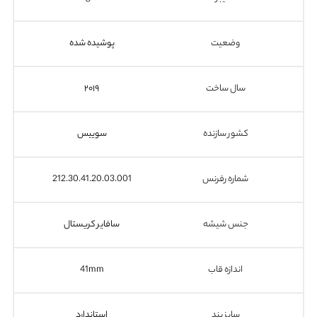
وضعیت
پوشیده شده
سال ساخت
۲۰۱۹
کشور سازنده
سوییس
شماره رفرنس
212.30.41.20.03.001
جنس شیشه
سافایر کریستال
اندازه قاب
41mm
سایز بند
استاندارد