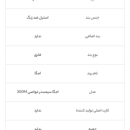
جنس بند
استیل ضد زنگ
بند اضافی
ندارد
نوع بند
فلزی
نام برند
امگا
مدل
امگا سیمستر غواصی 300M
کارت اصلی تولید کننده
ندارد
جعبه
ندارد