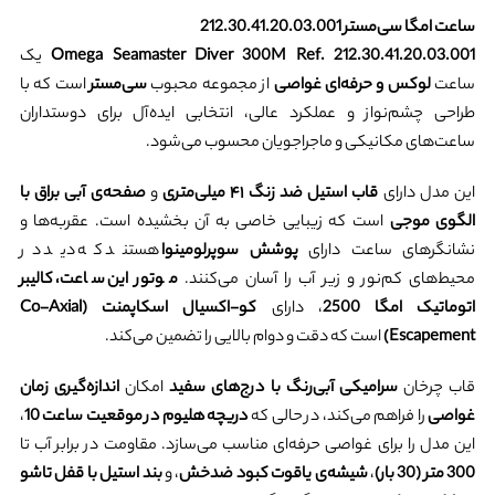
ساعت امگا سی‌مستر 212.30.41.20.03.001
Omega Seamaster Diver 300M Ref. 212.30.41.20.03.001
یک
ساعت
لوکس و حرفه‌ای غواصی
از مجموعه محبوب
سی‌مستر
است که با
طراحی چشم‌نواز و عملکرد عالی، انتخابی ایده‌آل برای دوستداران
ساعت‌های مکانیکی و ماجراجویان محسوب می‌شود.
این مدل دارای
قاب استیل ضد زنگ ۴۱ میلی‌متری
و
صفحه‌ی آبی براق با
الگوی موجی
است که زیبایی خاصی به آن بخشیده است. عقربه‌ها و
نشانگرهای ساعت دارای
پوشش سوپرلومینوا
هستند که دید در
محیط‌های کم‌نور و زیر آب را آسان می‌کنند.
موتور این ساعت، کالیبر
اتوماتیک امگا 2500
، دارای
کو-اکسیال اسکاپمنت (Co-Axial
Escapement)
است که دقت و دوام بالایی را تضمین می‌کند.
قاب چرخان
سرامیکی آبی‌رنگ با درج‌های سفید
امکان
اندازه‌گیری زمان
غواصی
را فراهم می‌کند، در حالی که
دریچه هلیوم در موقعیت ساعت 10
،
این مدل را برای غواصی حرفه‌ای مناسب می‌سازد. مقاومت در برابر آب تا
300 متر (30 بار)
،
شیشه‌ی یاقوت کبود ضدخش
، و
بند استیل با قفل تاشو