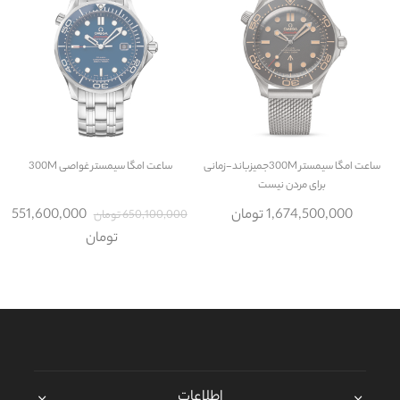
ساعت
امگا سیمستر 300Mجمیزباند-زمانی
ساعت
امگا سیمستر غواصی 300M
برای مردن نیست
1,674,500,000 تومان
551,600,000
650,100,000 تومان
تومان
اطلاعات