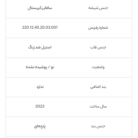
جنس شیشه
سافایر کریستال
شماره رفرنس
220.12.40.20.03.001
جنس قاب
استیل ضد زنگ
وضعیت
نو / پوشیده نشده
بند اضافی
ندارد
سال ساخت
2023
جنس بند
پارچه‌ای