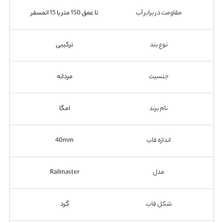
مقاومت در برابر آب
تا عمق 150 متر یا 15 اتمسفر
نوع بند
ترکیبی
جنسیت
مردانه
نام برند
امگا
اندازه قاب
40mm
مدل
Railmaster
شکل قاب
گرد