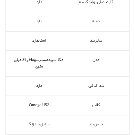
کارت اصلی تولید کننده
دارد
جعبه
دارد
سایز بند
استاندارد
مدل
امگا اسپیدمستر شوماخر 39 میلی
متری
بند اضافی
دارد
کالیبر
Omega 1152
جنس بند
استیل ضد زنگ