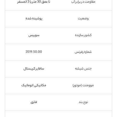
مقاومت در برابر آب
تا عمق 30 متر یا 3 اتمسفر
وضعیت
پوشیده شده
کشور سازنده
سوییس
شماره رفرنس
3519.50.00
جنس شیشه
سافایر کریستال
موومنت (موتور)
مکانیکی اتوماتیک
نوع بند
فلزی